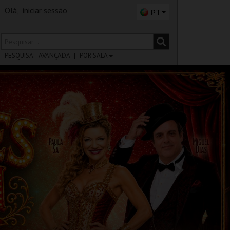
Olá,
iniciar sessão
PT
PESQUISA:
AVANÇADA
POR SALA
DISTRITO
SALA