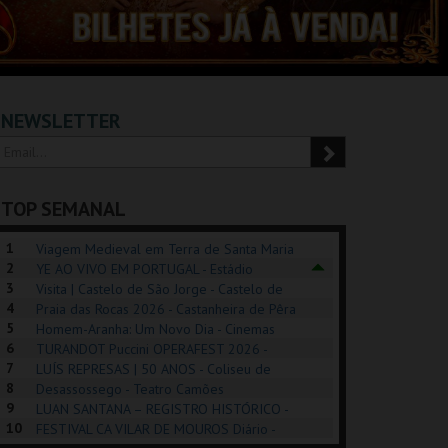
NEWSLETTER
TOP SEMANAL
1
Viagem Medieval em Terra de Santa Maria
2
2026 - Santa Maria da Feira
YE AO VIVO EM PORTUGAL - Estádio
3
Algarve
Visita | Castelo de São Jorge - Castelo de
4
São Jorge
Praia das Rocas 2026 - Castanheira de Pêra
5
Homem-Aranha: Um Novo Dia - Cinemas
6
Cinemax Penafiel
TURANDOT Puccini OPERAFEST 2026 -
POSIÇÕES |
SHREK, O MUSICAL
PÉROLA – MELHOR
7
Convento da Cartuxa
LUÍS REPRESAS | 50 ANOS - Coliseu de
HIBITIONS 2026
DE MIM
8
Lisboa
Desassossego - Teatro Camões
9
LUAN SANTANA – REGISTRO HISTÓRICO -
SEU DO ORIENTE.
TAGUSPARK
CASINO ESTORIL
TAG
10
Estádio da Luz
FESTIVAL CA VILAR DE MOUROS Diário -