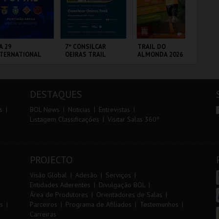
r
i
i
n
o
t
A 29
7º CONSILCAR
TRAIL DO
SA
NTERNATIONAL
OEIRAS TRAIL
ALMONDA 2026
A 
r
e
ASTERS FUTSAL
SA
26 - SL BENFICA
PE
 FC JIMBEE CAR
RTIMÃO ARENA
FÁBRICA DA
SERRA DE AIRE
ML
PÓLVORA
AN
DESTAQUES
MAIS INFO
MAIS INFO
MAIS INFO
s
BOL News
Noticias
Entrevistas
Listagem Classificações
Visitar Salas 360º
COMPRAR
INSCREVER
INSCREVER
PROJECTO
Visão Global
Adesão
Serviços
Entidades Aderentes
Divulgação BOL
Área de Produtores
Orientadores de Salas
s
Parceiros
Programa de Afiliados
Testemunhos
Carreiras