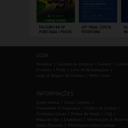
ARQUE AVENTURA
FIA EURO RX OF
10º TRAIL COSTA
DI
PORTUGAL | PASSE
VICENTINA
I
3 DIAS
M
20
VS
ARQUE
CIRCUITO DE
SANTIAGO DO
PO
RNITOLÓGICO
LOUSADA
CACÉM E SINES
LOJA
MAIS INFO
MAIS INFO
MAIS INFO
Pesquisar
Carrinho de compras
Eventos
Cartõe
Produtos
Packs
Livro de Reclamações
Login & Registo de Clientes
Minha Conta
COMPRAR
COMPRAR
INSCREVER
INFORMAÇÕES
Quem Somos
Como Comprar
Privacidade & Segurança
Política de Cookies
Condições Gerais
Pontos de Venda
FAQ
Mapa de Site
Estatísticas
Informações & Reserva
Dados Pessoais
Informações sobre Cookies