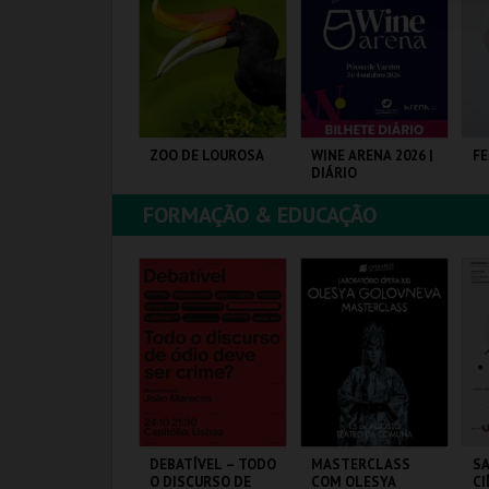
COMPRAR
COMPRAR
COMPRAR
 GRANDE
ZOO DE LOUROSA
WINE ARENA 2026 |
FE
ORNEIO - PELO
DIÁRIO
RONO
ORTUCALENSE
FORMAÇÃO & EDUCAÇÃO
ANTA MARIA DA
PARQUE
PÓVOA ARENA.
EU
EIRA
ORNITOLÓGICO
MAIS INFO
MAIS INFO
MAIS INFO
COMPRAR
COMPRAR
COMPRAR
RESENÇA
DEBATÍVEL – TODO
MASTERCLASS
SA
ORTUGUESA NA
O DISCURSO DE
COM OLESYA
CI