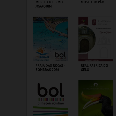
MUSEU CICLISMO
MUSEU DO PÃO
JOAAQUIM
AGOSTINHO
(VISITA GUIADA
P/ESCOLAS FORA
MUSEU DO CICLISMO
MUSEU DO PÃO
CONC.)
MAIS INFO
MAIS INFO
COMPRAR
PRAIA DAS ROCAS -
REAL FÁBRICA DO
SOMBRAS 2026
GELO
PRAIA DAS ROCAS
REAL FÁBRICA DO
GELO
MAIS INFO
MAIS INFO
COMPRAR
COMPRAR