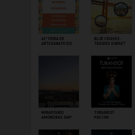
MAIS INFO
MAIS INFO
COMPRAR
61ª FEIRA DE
BLUE CRUISES -
ARTESANATO DO
TÁGIDES SUNSET
ESTORIL
2026
FIARTIL
BLUE CRUISES
MAIS INFO
MAIS INFO
COMPRAR
COMPRAR
MIRADOURO
TURANDOT
AMOREIRAS 360º
PUCCINI
PANORAMIC VIEW
OPERAFEST 2026
AMOREIRAS 360º
CONVENTO DA