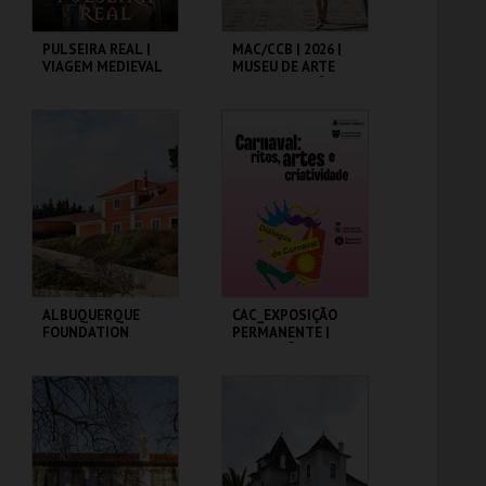
PULSEIRA REAL |
MAC/CCB | 2026 |
VIAGEM MEDIEVAL
MUSEU DE ARTE
EM TERRA DE
CONTEMPORÂNEA
SANTA MARIA 2026
E CENTRO DE
ARQUITETURA
SANTA MARIA DA
CCB
FEIRA
MAIS INFO
MAIS INFO
COMPRAR
ALBUQUERQUE
CAC_EXPOSIÇÃO
FOUNDATION
PERMANENTE |
EXPOSIÇÃO
TEMPORÁRIA
ALBUQUERQUE
CAC
FOUNDATION
MAIS INFO
MAIS INFO