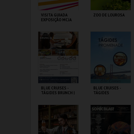
VISITA GUIADA
ZOO DE LOUROSA
EXPOSIÇÃO MCJA
ATÉ 25 PESSOAS
MUSEU DO CICLISMO
PARQUE
ORNITOLÓGICO
MAIS INFO
MAIS INFO
COMPRAR
COMPRAR
BLUE CRUISES -
BLUE CRUISES -
TÁGIDES BRUNCH |
TÁGIDES
PASSEIO DE BARCO
PROMENADE 2026
2026
BLUE CRUISES
BLUE CRUISES
MAIS INFO
MAIS INFO