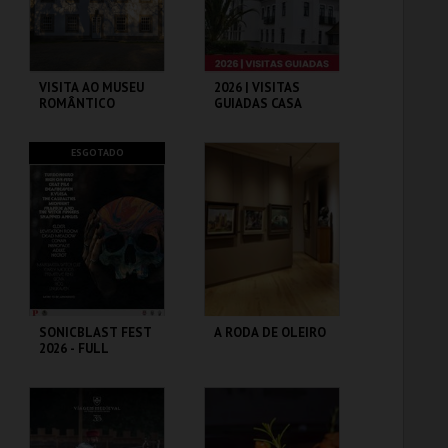
COMPRAR
COMPRAR
VISITA AO MUSEU
2026 | VISITAS
ROMÂNTICO
GUIADAS CASA
MUSEU EGAS
MONIZ
MUSEU ROMÂNTICO
CASA-MUSEU EGAS
ESGOTADO
MONIZ
MAIS INFO
MAIS INFO
COMPRAR
COMPRAR
SONICBLAST FEST
A RODA DE OLEIRO
2026 - FULL
FESTIVAL TICKET
PRAIA DUNA DO
MUSEU CONVENTO
CALDEIRÃO
DOS LÓIOS