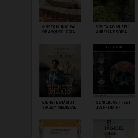
COMPRAR
COMPRAR
MUSEU MUNICIPAL
VISITA AO MUSEU
DE ARQUEOLOGIA
AURÉLIA E SOFIA
DE SOUZA
MUSEU MUNIC. ARQ.
MUSEU AURÉLIA E
ESGOTADO
SILVES
SOFIA
MAIS INFO
MAIS INFO
COMPRAR
COMPRAR
BILHETE DIÁRIO |
SONICBLAST FEST
VIAGEM MEDIEVAL
2026 - DIA 6 -
EM TERRA DE
DIÁRIO
SANTA MARIA 2026
SANTA MARIA DA
PRAIA DUNA DO
FEIRA
CALDEIRÃO