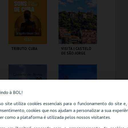
DE COIMBRA
CONVENTO CARMO
MAIS INFO
MAIS INFO
COMPRAR
COMPRAR
TRIBUTO: CUBA
VISITA | CASTELO
DE SÃO JORGE
CASINO FIGUEIRA
CASTELO DE SÃO
JORGE
MAIS INFO
MAIS INFO
indo à BOL!
COMPRAR
COMPRAR
o site utiliza cookies essenciais para o funcionamento do site e
nsentimento, cookies que nos ajudam a personalizar a sua experiên
er como a plataforma é utilizada pelos nossos visitantes.
CASTELO DE SILVES
VISITA À ADEGA DA
O evento escolhido não está disponível
CASA DA TORRE