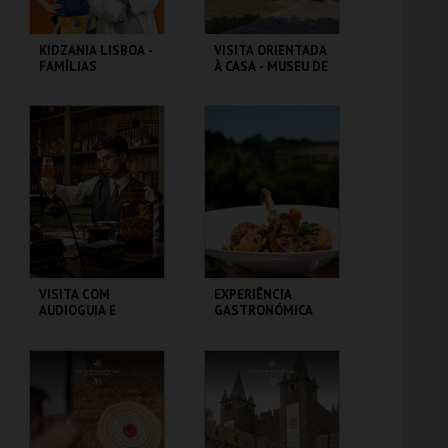
KIDZANIA LISBOA -
VISITA ORIENTADA
FAMÍLIAS
À CASA - MUSEU DE
CAMILO
KIDZANIA
LOJA DA CASA-
MUSEU CAMILO
MAIS INFO
MAIS INFO
COMPRAR
COMPRAR
VISITA COM
EXPERIÊNCIA
AUDIOGUIA E
GASTRONÓMICA
OFERTA DE 1
CAMILIANA -
CERVEJA
GALINHA
ARTESANAL
MOURISCA
MUSEU DA CERVEJA
OPRATO
RESTAURANTE
MAIS INFO
MAIS INFO