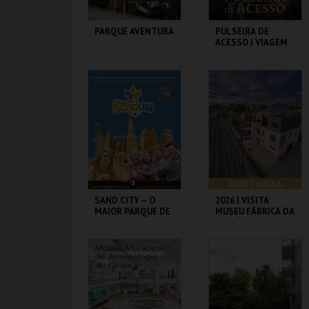
PARQUE AVENTURA
PULSEIRA DE
ACESSO | VIAGEM
MEDIEVAL EM
TERRA DE SANTA
MARIA 2026
PARQUE
SANTA MARIA DA
ORNITOLÓGICO
FEIRA
MAIS INFO
MAIS INFO
COMPRAR
COMPRAR
SAND CITY – O
2026 | VISITA
MAIOR PARQUE DE
MUSEU FÁBRICA DA
ESCULTURAS EM
HISTÓRIA – ARROZ
AREIA DO MUNDO
SAND CITY
MUSEU FÁBRICA DA
HISTÓRIA
MAIS INFO
MAIS INFO