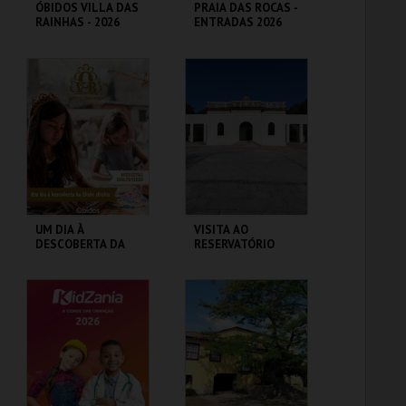
ÓBIDOS VILLA DAS
PRAIA DAS ROCAS -
RAINHAS - 2026
ENTRADAS 2026
CERCA CASTELO DE
PRAIA DAS ROCAS
ÓBIDOS
MAIS INFO
MAIS INFO
COMPRAR
COMPRAR
UM DIA À
VISITA AO
DESCOBERTA DA
RESERVATÓRIO
IDADE MÉDIA - 2026
CERCA CASTELO DE
RESERVATÓRIO
ÓBIDOS
MAIS INFO
MAIS INFO
COMPRAR
COMPRAR