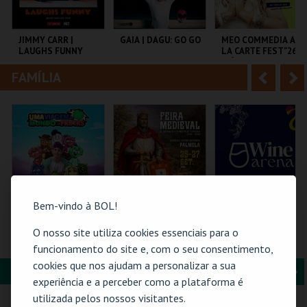
i
n
o
t
JIMMY CARR |
GAIA | DAGU: GO GO
MEO COMMEDIA A
LAUGHS FUNNY
LA CARTE FEST"26 |
r
e
INÊS AIRES
PEREIRA |
FAMÍLIA
A
S
NAMASTÊ
COLISEU DE LISBOA
AUDITÓRIO DE
COLISEU DE LISBOA
OLIVAL
n
e
t
g
MAIS INFO
MAIS INFO
MAIS INFO
e
u
COMPRAR
COMPRAR
COMPRAR
r
i
i
n
Bem-vindo à BOL!
o
t
O nosso site utiliza cookies essenciais para o
TORAJO | UMA
FEIRA MEDIEVAL DE
WINE ARENA 2026 |
VIAGEM AO MUNDO
PALMELA 2026
DIÁRIO
funcionamento do site e, com o seu consentimento,
r
e
DAS FRUTAS
cookies que nos ajudam a personalizar a sua
FORMAÇÃO & EDUCAÇÃO
A
S
COLISEU DE LISBOA
CASTELO E CENTRO
PÓVOA ARENA.
experiência e a perceber como a plataforma é
HIST.
n
e
utilizada pelos nossos visitantes.