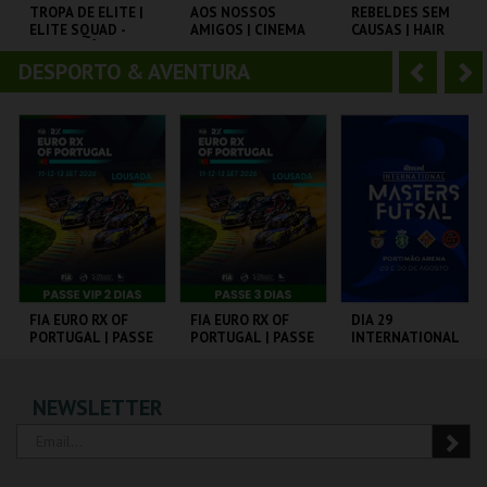
o
t
TROPA DE ELITE |
AOS NOSSOS
REBELDES SEM
ELITE SQUAD -
AMIGOS | CINEMA
CAUSAS | HAIR
r
e
CICLO CLÁSSICOS
AO AR LIVRE
DO BRASIL
DESPORTO & AVENTURA
A
S
CAPITÓLIO.
REPÚBLICA 14 -
CINEMATECA
OLHÃO
n
e
t
g
MAIS INFO
MAIS INFO
MAIS INFO
e
u
COMPRAR
COMPRAR
COMPRAR
r
i
i
n
o
t
FIA EURO RX OF
FIA EURO RX OF
DIA 29
PORTUGAL | PASSE
PORTUGAL | PASSE
INTERNATIONAL
r
e
VIP 2 DIAS
3 DIAS
MASTERS FUTSAL
2026 - SPORTING
CP VS PALMA
CIRCUITO DE
CIRCUITO DE
PORTIMÃO ARENA
NEWSLETTER
FUTSAL
LOUSADA
LOUSADA
MAIS INFO
MAIS INFO
MAIS INFO