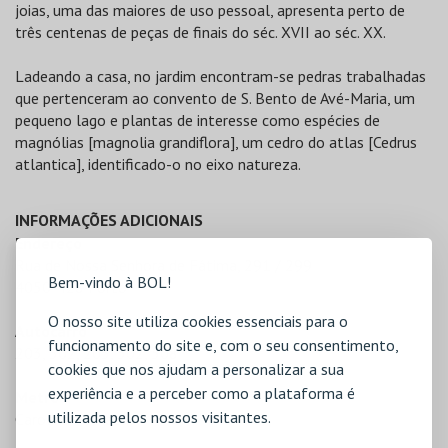
joias, uma das maiores de uso pessoal, apresenta perto de
três centenas de peças de finais do séc. XVII ao séc. XX.
Ladeando a casa, no jardim encontram-se pedras trabalhadas
que pertenceram ao convento de S. Bento de Avé-Maria, um
pequeno lago e plantas de interesse como espécies de
magnólias [magnolia grandiflora], um cedro do atlas [Cedrus
atlantica], identificado-o no eixo natureza.
INFORMAÇÕES ADICIONAIS
Endereço
Rua de Nossa Senhora de Fátima, 291 / 299
Bem-vindo à BOL!
4050-428 Porto
O nosso site utiliza cookies essenciais para o
Autocarro
funcionamento do site e, com o seu consentimento,
203, 302, 203, 302, 508
cookies que nos ajudam a personalizar a sua
experiência e a perceber como a plataforma é
Metro
utilizada pelos nossos visitantes.
Carolina Michaëlis