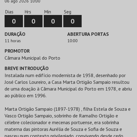
06 ago 2026 10:00
Dias
Hrs
Min
Seg
0
0
0
0
DURAÇÃO
ABERTURA PORTAS
11 horas
10:00
PROMOTOR
Câmara Municipal do Porto
BREVE INTRODUÇÃO
Instalada num edifício modernista de 1958, desenhado por
José Carlos Loureiro, a Casa Marta Ortigão Sampaio resultou
de uma doação à Câmara Municipal do Porto em 1978, e abriu
ao público em 1996.
Marta Ortigão Sampaio (1897-1978) , filha Estela de Souza e
Vasco Ortigão Sampaio, sobrinho de Ramalho Ortigão e
célebre colecionador e mecenas portuense, era sobrinha
materna das pintoras Aurélia de Souza e Sofia de Souza e
nasceu num contexto privilegiado, convivendo desde cedo