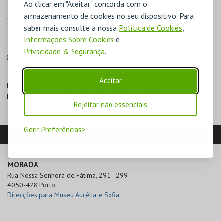
Ao clicar em "Aceitar" concorda com o
Estacionamento
armazenamento de cookies no seu dispositivo. Para
Casa da Música
saber mais consulte a nossa
Política de Cookies
,
Informações Sobre Cookies
e
PREÇOS
Privacidade & Segurança
.
Geral - 4€
DESCONTOS
Aceitar
Bilhete para grupo (>10)
Entidades com protocolo
Maiores de 65 anos
Situação de desemprego
Rejeitar não essenciais
Gerir Preferências
LOCALIZAÇÃO
MORADA
Rua Nossa Senhora de Fátima, 291 - 299

4050-428 Porto
Direcções para Museu Aurélia e Sofia