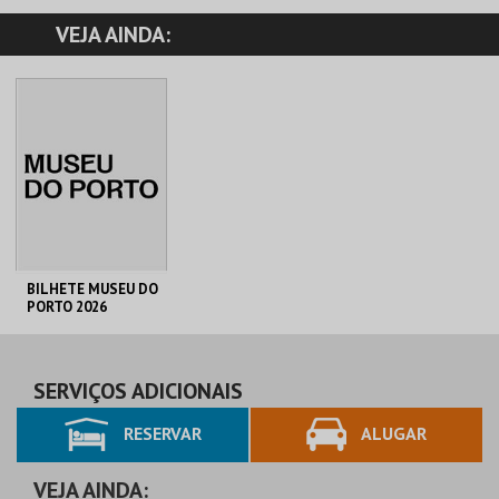
VEJA AINDA:
BILHETE MUSEU DO
PORTO 2026
C. M. PORTO
AQUISIÇÃO
SERVIÇOS ADICIONAIS
RESERVAR
ALUGAR
MAIS INFO
COMPRAR
VEJA AINDA: