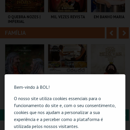
i
n
o
t
O QUEBRA-NOZES |
MIL VEZES REVISTA
EM BANHO MARIA
IMPERIAL
r
e
HERITAGE BALLET |
CLASSIC STAGE
FAMÍLIA
A
S
COLISEU DE LISBOA
TEATRO POLITEAMA
C CULTURAL
ANTÓNIO ALEIXO
n
e
t
g
MAIS INFO
MAIS INFO
MAIS INFO
e
u
COMPRAR
COMPRAR
COMPRAR
r
i
i
n
Bem-vindo à BOL!
o
t
O nosso site utiliza cookies essenciais para o
FLORESTA MÁGICA
BLUE CRUISES -
SEJA REI POR UMA
TÁGIDES BRUNCH |
NOITE | DIAS
funcionamento do site e, com o seu consentimento,
r
e
PASSEIO DE BARCO
MEDIEVAIS EM
cookies que nos ajudam a personalizar a sua
2026
CASTRO MARIM
FORMAÇÃO & EDUCAÇÃO
A
S
2026
SANTA MARIA DA
BLUE CRUISES
VILA DE CASTRO
experiência e a perceber como a plataforma é
FEIRA
MARIM
n
e
utilizada pelos nossos visitantes.