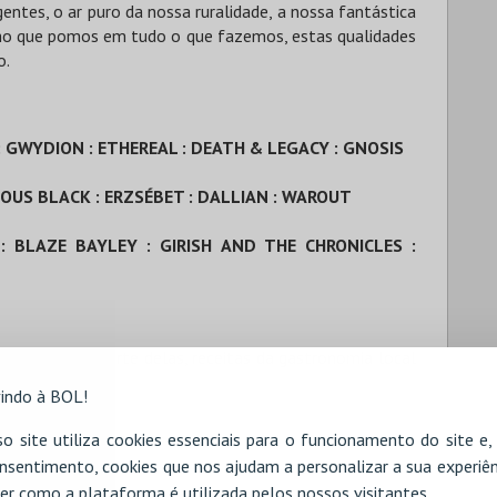
entes, o ar puro da nossa ruralidade, a nossa fantástica
ho que pomos em tudo o que fazemos, estas qualidades
o.
: GWYDION : ETHEREAL : DEATH & LEGACY : GNOSIS
OUS BLACK : ERZSÉBET : DALLIAN : WAROUT
: BLAZE BAYLEY : GIRISH AND THE CHRONICLES :
 sendo grande parte delas, receitas da gastronomia local
indo à BOL!
o site utiliza cookies essenciais para o funcionamento do site e
nsentimento, cookies que nos ajudam a personalizar a sua experiên
er como a plataforma é utilizada pelos nossos visitantes.