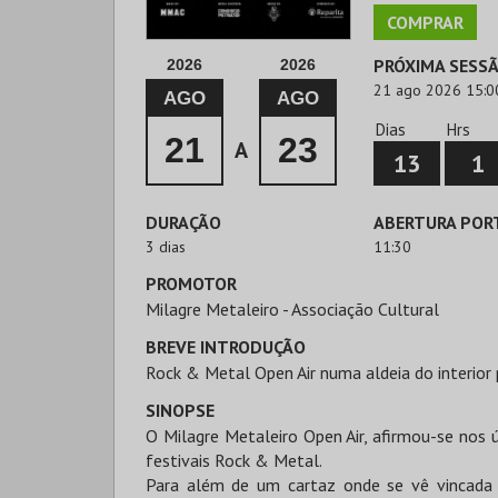
COMPRAR
PRÓXIMA SESS
2026
2026
21 ago 2026 15:0
AGO
AGO
Dias
Hrs
21
23
A
13
1
DURAÇÃO
ABERTURA POR
3 dias
11:30
PROMOTOR
Milagre Metaleiro - Associação Cultural
BREVE INTRODUÇÃO
Rock & Metal Open Air numa aldeia do interior
SINOPSE
O Milagre Metaleiro Open Air, afirmou-se nos 
festivais Rock & Metal.
Para além de um cartaz onde se vê vincada a 