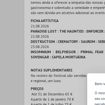
temos ainda a oferecer a simpatia das nossas g
gastronomia e sobretudo a seriedade e empen
são sem dúvida um atrativo adicional ao event
FICHA ARTÍSTICA
21.08.2026
PARADISE LOST : THE HAUNTED : ENFORCER 
22.08.2026
DESTRUCTION : CREMATORY : SAUROM : SERI
23.08.2026
INSOMNIUM : BELPHEGOR : PRIMAL FEAR 
SOVENGAR : CAPELA MORTUÁRIA
NOTAS SUPLEMENTARES
No recinto do festival são servidas refeições,
e regional, um luxo.
Bem-v
PREÇOS
O noss
Até 31 de Dezembro 65 €
seu co
A partir de 1 de janeiro 70 €
perceb
A partir de 1 de Julho 75 €