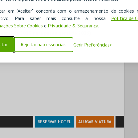
icar em "Aceitar" concorda com o armazenamento de cookies 
ositivo. Para saber mais consulte a nossa
Política de 
E BARRAS DO TEU PASSE GERAL DE 2025
ações Sobre Cookies
e
Privacidade & Segurança
.
RAIS; APENAS 1 DESCONTO POR CADA PASSE.
 geral de 2025 para passe geral de 2026)
itar
Rejeitar não essenciais
Gerir Preferências
RESERVAR HOTEL
ALUGAR VIATURA