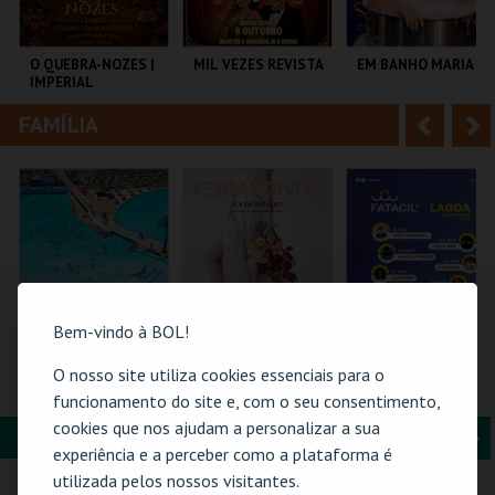
i
n
o
t
O QUEBRA-NOZES |
MIL VEZES REVISTA
EM BANHO MARIA
IMPERIAL
r
e
HERITAGE BALLET |
CLASSIC STAGE
FAMÍLIA
A
S
COLISEU DE LISBOA
TEATRO POLITEAMA
C CULTURAL
ANTÓNIO ALEIXO
n
e
t
g
MAIS INFO
MAIS INFO
MAIS INFO
e
u
COMPRAR
COMPRAR
COMPRAR
r
i
i
n
Bem-vindo à BOL!
o
t
O nosso site utiliza cookies essenciais para o
PRAIA DAS ROCAS -
FEIRANOIVOS
PASSE GERAL |
ENTRADAS 2026
FATACIL"26
funcionamento do site e, com o seu consentimento,
r
e
cookies que nos ajudam a personalizar a sua
FORMAÇÃO & EDUCAÇÃO
A
S
PRAIA DAS ROCAS
EUROPARQUE
PARQ. FEIRAS E
experiência e a perceber como a plataforma é
EXPOSIÇÕES
n
e
utilizada pelos nossos visitantes.