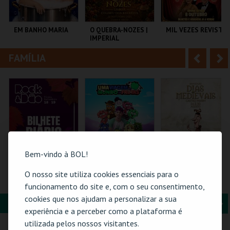
i
n
o
t
EM BANHO MARIA
O QUEBRA-NOZES |
MIL VEZES REVISTA
IMPERIAL
r
e
HERITAGE BALLET |
CLASSIC STAGE
FAMÍLIA
A
S
C CULTURAL
COLISEU DE LISBOA
TEATRO POLITEAMA
ANTÓNIO ALEIXO
n
e
t
g
MAIS INFO
MAIS INFO
MAIS INFO
e
u
COMPRAR
COMPRAR
COMPRAR
r
i
i
n
Bem-vindo à BOL!
o
t
O nosso site utiliza cookies essenciais para o
ROCK & DÃO | 19
TORAJO | UMA
MERCADO
SETEMBRO
VIAGEM AO MUNDO
MEDIEVAL | DIAS
funcionamento do site e, com o seu consentimento,
r
e
DAS FRUTAS
MEDIEVAIS EM
cookies que nos ajudam a personalizar a sua
CASTRO MARIM
FORMAÇÃO & EDUCAÇÃO
A
S
2026
VISEU
COLISEU DE LISBOA
VILA DE CASTRO
experiência e a perceber como a plataforma é
MARIM
n
e
utilizada pelos nossos visitantes.