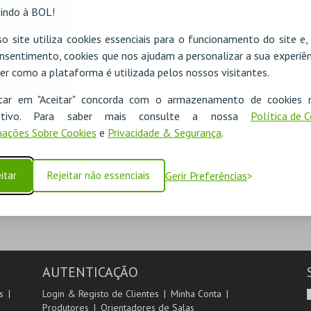
TREGA
indo à BOL!
o site utiliza cookies essenciais para o funcionamento do site e
nsentimento, cookies que nos ajudam a personalizar a sua experiên
er como a plataforma é utilizada pelos nossos visitantes.
icar em "Aceitar" concorda com o armazenamento de cookies 
ADICIONAR
ositivo. Para saber mais consulte a nossa
Política de 
ações Sobre Cookies
e
Privacidade & Segurança
.
SEGUINTE
itar
Rejeitar não essenciais
Gerir Preferências
AUTENTICAÇÃO
s
Login & Registo de Clientes
Minha Conta
Produtores
Orientadores de Salas