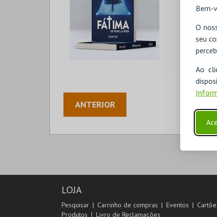
EN
Bem-v
O noss
seu co
perceb
Ao cl
disp
Inform
ANTERIOR
Ace
LOJA
Pesquisar
Carrinho de compras
Eventos
Cartõe
Produtos
Livro de Reclamações