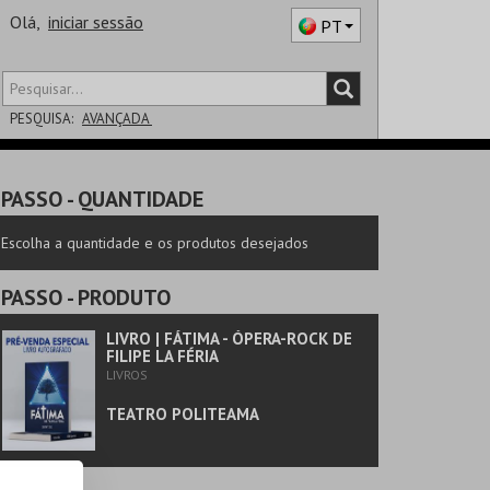
Olá,
iniciar sessão
PT
PESQUISA:
AVANÇADA
DISTRITO
PASSO
- QUANTIDADE
SALA
Escolha a quantidade e os produtos desejados
PASSO
- PRODUTO
LIVRO | FÁTIMA - ÓPERA-ROCK DE
FILIPE LA FÉRIA
LIVROS
TEATRO POLITEAMA