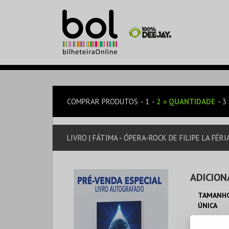
COMPRAR PRODUTOS
1
2
»
QUANTIDADE
3
LIVRO | FÁTIMA - ÓPERA-ROCK DE FILIPE LA FÉR
ADICION
TAMANHO
ÚNICA
LO