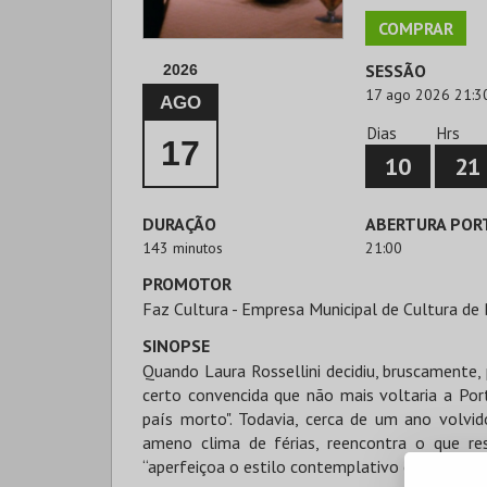
COMPRAR
SESSÃO
2026
17 ago 2026 21:3
AGO
Dias
Hrs
17
10
21
DURAÇÃO
ABERTURA POR
143 minutos
21:00
PROMOTOR
Faz Cultura - Empresa Municipal de Cultura de 
SINOPSE
Quando Laura Rossellini decidiu, bruscamente, 
certo convencida que não mais voltaria a Port
país morto". Todavia, cerca de um ano volvi
ameno clima de férias, reencontra o que re
“aperfeiçoa o estilo contemplativo e melancól