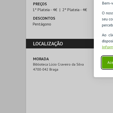
Bem-v
PREÇOS
1ª Plateia - 4€
2ª Plateia - 4€
O noss
DESCONTOS
seu co
Pentágono
perceb
Ao cl
disp
LOCALIZAÇÃO
Inform
MORADA
Ace
Biblioteca Lúcio Craveiro da Silva

4700-042 Braga