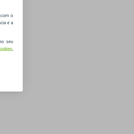
, com o
cia e a
no seu
Cookies
,