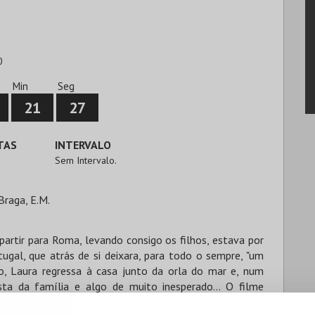
0
Min
Seg
21
27
TAS
INTERVALO
Sem Intervalo.
Braga, E.M.
partir para Roma, levando consigo os filhos, estava por
ugal, que atrás de si deixara, para todo o sempre, "um
do, Laura regressa à casa junto da orla do mar e, num
sta da família e algo de muito inesperado… O filme
ico de Monteiro, com algum do seu sarcasmo”.