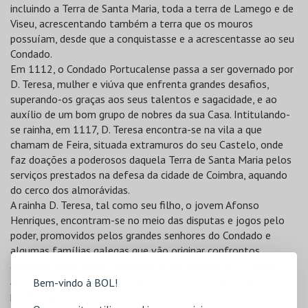
incluindo a Terra de Santa Maria, toda a terra de Lamego e de
Viseu, acrescentando também a terra que os mouros
possuíam, desde que a conquistasse e a acrescentasse ao seu
Condado.
Em 1112, o Condado Portucalense passa a ser governado por
D. Teresa, mulher e viúva que enfrenta grandes desafios,
superando-os graças aos seus talentos e sagacidade, e ao
auxílio de um bom grupo de nobres da sua Casa. Intitulando-
se rainha, em 1117, D. Teresa encontra-se na vila a que
chamam de Feira, situada extramuros do seu Castelo, onde
faz doações a poderosos daquela Terra de Santa Maria pelos
serviços prestados na defesa da cidade de Coimbra, aquando
do cerco dos almorávidas.
A rainha D. Teresa, tal como seu filho, o jovem Afonso
Henriques, encontram-se no meio das disputas e jogos pelo
poder, promovidos pelos grandes senhores do Condado e
algumas famílias galegas que vão originar confrontos
armados, produzindo mudanças de autoridade no Condado.
Após a batalha de S. Mamede, a 24 de junho de 1128, a rainha
Bem-vindo à BOL!
perde o governo para seu filho Afonso Henriques, passando