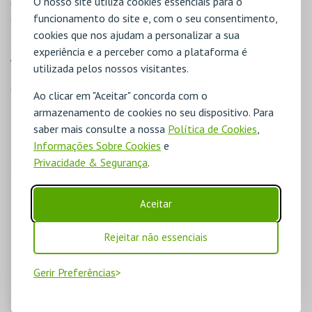
O nosso site utiliza cookies essenciais para o
este a representar um novo domínio e uma nova soberania: a
funcionamento do site e, com o seu consentimento,
autonomia do Condado perante o reino leonês.
cookies que nos ajudam a personalizar a sua
experiência e a perceber como a plataforma é
ABERTURA DE PORTAS
utilizada pelos nossos visitantes.
Controlo de Acessos
ao recinto do evento realiza-se entre
os dias
29 de julho
e
9 de agosto de 2026
:
Ao clicar em "Aceitar" concorda com o
Dias de Semana
das
13h00
às
00h30
armazenamento de cookies no seu dispositivo. Para
Fins de Semana
das
12h00
às
00h30
saber mais consulte a nossa
Política de Cookies
,
Informações Sobre Cookies
e
Privacidade & Segurança
.
INFORMAÇÕES ADICIONAIS
Como Chegar
Conselhos e Condições de Visita
Aceitar
Termos e Condições de Acesso e Permanência no
Recinto do Evento
Rejeitar não essenciais
Contactos
Gerir Preferências
PREÇOS
BILHETE DIÁRIO