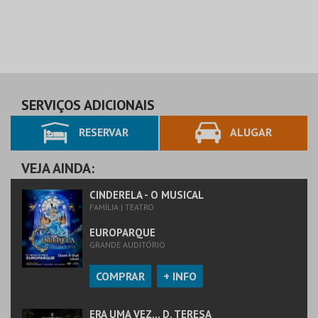
SERVIÇOS ADICIONAIS
RESERVAR
ALUGAR
VEJA AINDA:
CINDERELA - O MUSICAL
FAMÍLIA | TEATRO
EUROPARQUE
GRANDE AUDITÓRIO
COMPRAR
+ INFO
ERA UMA VEZ… D. TERESA